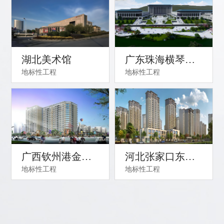
湖北美术馆
广东珠海横琴新
地标性工程
地标性工程
区市民服务中心
项目工程
广西钦州港金鼓
河北张家口东大
地标性工程
地标性工程
新城二标
院棚户区改造工
程项目